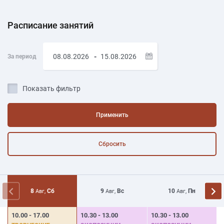
Расписание занятий
-
За период
Показать фильтр
Применить
Сбросить
8
Сб
9
Вс
10
Пн
Авг,
Авг,
Авг,
10.00 - 17.00
10.30 - 13.00
10.30 - 13.00
1