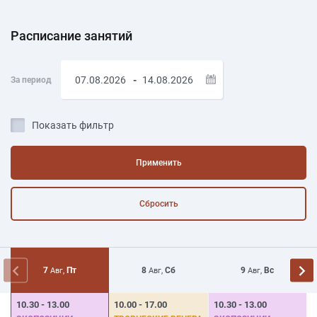
Расписание занятий
-
За период
Показать фильтр
Применить
Сбросить
7
Пт
8
Сб
9
Вс
Авг,
Авг,
Авг,
10.30 - 13.00
10.00 - 17.00
10.30 - 13.00
1