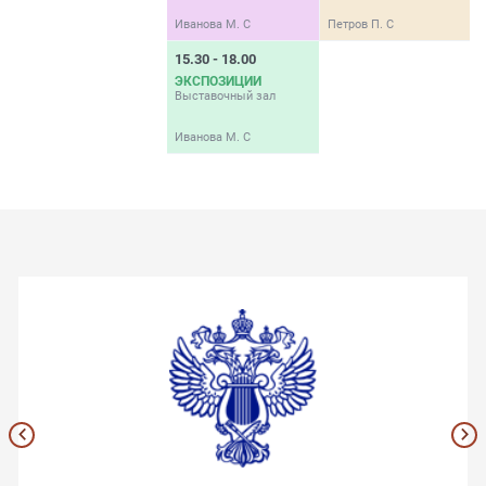
Иванова М. С
Петров П. С
И
15.30 - 18.00
1
ЭКСПОЗИЦИИ
Выставочный зал
Л
Иванова М. С
Б