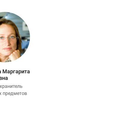
а Маргарита
вна
хранитель
х предметов