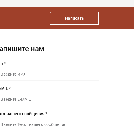
Написать
апишите нам
я *
MAIL *
кст вашего сообщения *