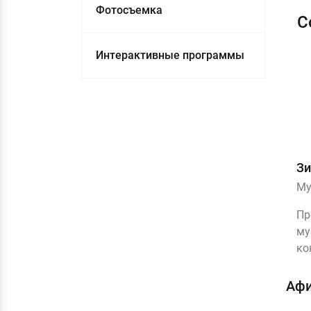
Фотосъемка
С
Интерактивные программы
Зи
Му
Пр
му
ко
Афи