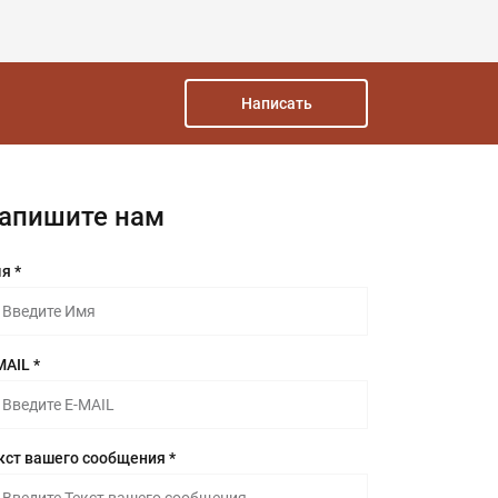
Написать
апишите нам
я *
MAIL *
кст вашего сообщения *