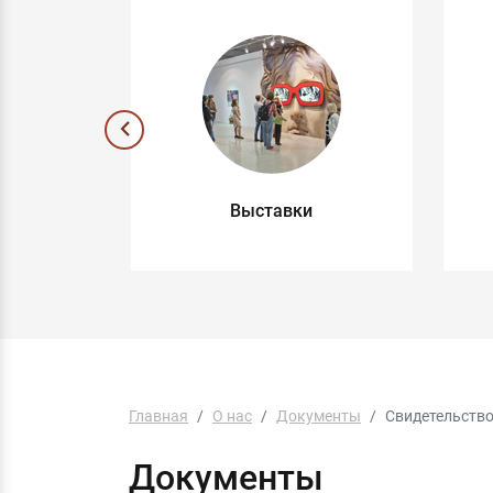
ные
Выставки
ы
Главная
О нас
Документы
Свидетельство
Документы