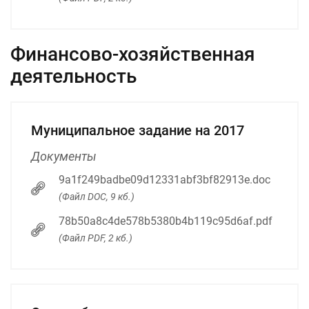
Финансово-хозяйственная
деятельность
Муниципальное задание на 2017
Документы
9a1f249badbe09d12331abf3bf82913e.doc
(Файл DOC, 9 кб.)
78b50a8c4de578b5380b4b119c95d6af.pdf
(Файл PDF, 2 кб.)