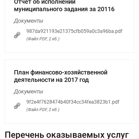
Отчет об исполнении
муниципального задания за 20116
Документы
987da921193e21375cfb059a0c3a96ba.pdf
(Файл PDF, 2 кб.)
План финансово-хозяйственной
деятельности на 2017 год
Документы
9f2e4f7628474b40f34cc34fea3823b1.pdf
(Файл PDF, 2 кб.)
Перечень оказываемых услуг