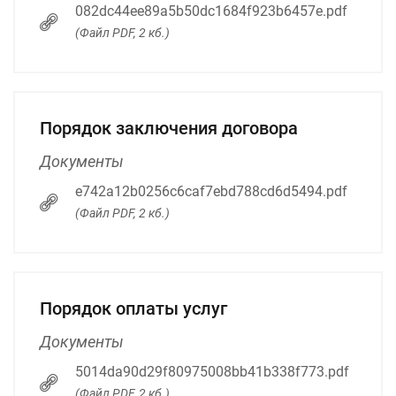
082dc44ee89a5b50dc1684f923b6457e.pdf
(Файл PDF, 2 кб.)
Порядок заключения договора
Документы
e742a12b0256c6caf7ebd788cd6d5494.pdf
(Файл PDF, 2 кб.)
Порядок оплаты услуг
Документы
5014da90d29f80975008bb41b338f773.pdf
(Файл PDF, 2 кб.)