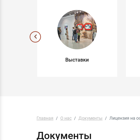
ные
Выставки
ы
Главная
О нас
Документы
Лицензия на о
Документы