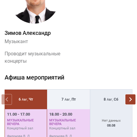
Зимов Александр
Музыкант
Проводит музыкальные
концерты
Афиша мероприятий
6
Чт
7
Пт
8
Сб
Авг,
Авг,
Авг,
11.00 - 17.00
18.00 - 20.00
1
МУЗЫКАЛЬНЫЕ
МУЗЫКАЛЬНЫЕ
М
Нет данных
ВЕЧЕРА
ВЕЧЕРА
В
08.08
Концертный зал
Концертный зал
К
Филонова В. Д
Филонова В. Д
Ф