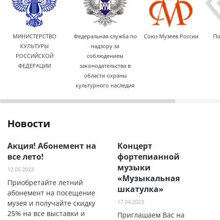
МИНИСТЕРСТВО
Федеральная служба по
Союз Музеев России
По
КУЛЬТУРЫ
надзору за
РОССИЙСКОЙ
соблюдением
ФЕДЕРАЦИИ
законодательства в
области охраны
культурного наследия
Новости
Акция! Абонемент на
Концерт
все лето!
фортепианной
музыки
12.05.2023
«Музыкальная
Приобретайте летний
шкатулка»
абонемент на посещение
музея и получайте скидку
17.04.2023
25% на все выставки и
Приглашаем Вас на