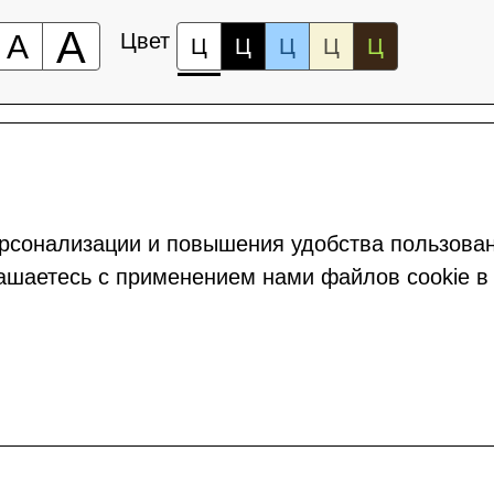
А
А
Цвет
Ц
Ц
Ц
Ц
Ц
рсонализации и повышения удобства пользова
ашаетесь с применением нами файлов cookie в 