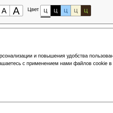
А
А
Цвет
Ц
Ц
Ц
Ц
Ц
рсонализации и повышения удобства пользова
ашаетесь с применением нами файлов cookie в 