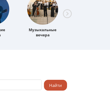
кие
Музыкальные
Лекции
а
вечера