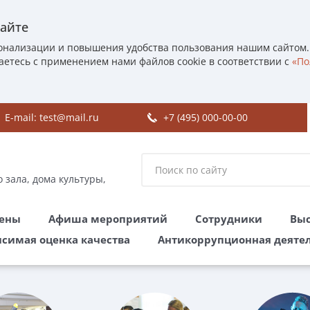
сайте
онализации и повышения удобства пользования нашим сайтом.
аетесь с применением нами файлов cookie в соответствии с
«По
E-mail:
test@mail.ru
+7 (495) 000-00-00
 зала, дома культуры,
цены
Афиша мероприятий
Сотрудники
Выс
симая оценка качества
Антикоррупционная деяте