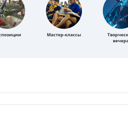
спозиции
Мастер-классы
Творчес
вечер