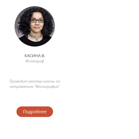
КАСИНА В.
Фотограф
Проводит мастер-классы по
направлению "Фотография"
Подробнее