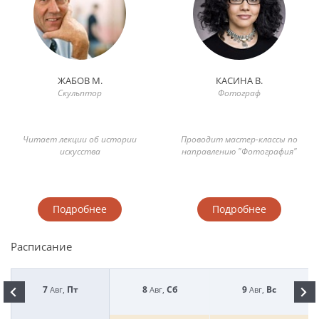
ЖАБОВ М.
КАСИНА В.
Скульптор
Фотограф
Читает лекции об истории
Проводит мастер-классы по
искусства
направлению "Фотография"
Подробнее
Подробнее
Расписание
7
Пт
8
Сб
9
Вс
Авг,
Авг,
Авг,