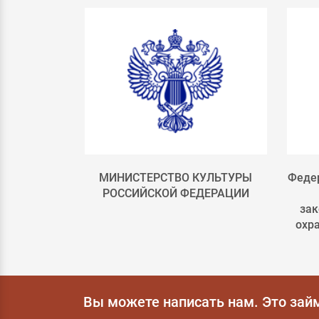
лка 4
МИНИСТЕРСТВО КУЛЬТУРЫ
Федер
РОССИЙСКОЙ ФЕДЕРАЦИИ
зак
охр
Вы можете написать нам.
Это зай