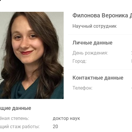
Филонова Вероника 
Научный сотрудник
Личные данные
День рождения:
Город:
Контактные данные
Телефон:
бщие данные
ёная степень:
доктор наук
щий стаж работы:
20