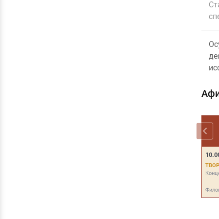
Ст
сп
Ос
де
ис
Афи
10.0
ТВОР
Конц
Фило