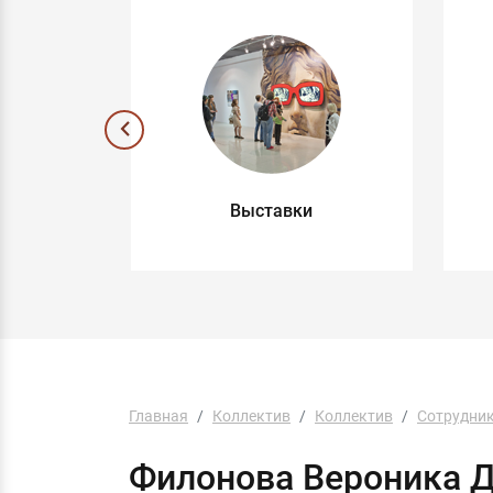
ные
Выставки
ы
Главная
Коллектив
Коллектив
Сотрудни
Филонова Вероника 