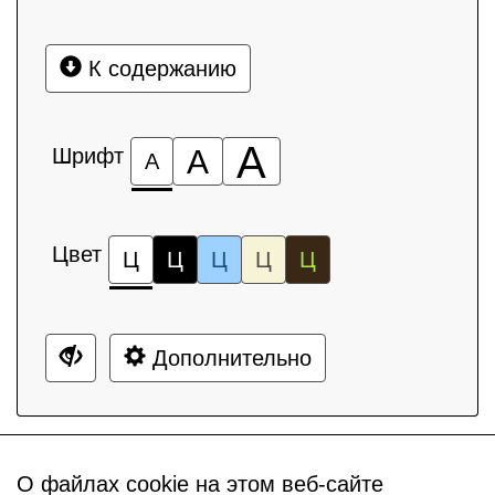
К содержанию
А
Шрифт
А
А
Цвет
Ц
Ц
Ц
Ц
Ц
Дополнительно
О файлах cookie на этом веб-сайте