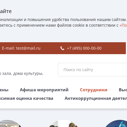
сайте
онализации и повышения удобства пользования нашим сайтом.
аетесь с применением нами файлов cookie в соответствии с
«По
E-mail:
test@mail.ru
+7 (495) 000-00-00
 зала, дома культуры,
цены
Афиша мероприятий
Сотрудники
Выс
симая оценка качества
Антикоррупционная деяте