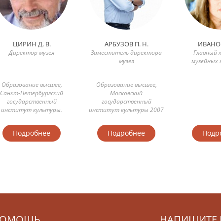
ЦИРИН Д. В.
АРБУЗОВ П. Н.
ИВАНОВ
Директор музея
Заместитель директора
Главный 
музея
музейных 
Образование высшее,
Образование высшее,
Санкт-Петербургский
Московский
государственный
государственный
институт культуры.
институт культуры 2007
иректор музея с 2003 г.
год, по специальности -
музеол...
Подробнее
Подробнее
Подр
ОМОЩЬ
НАПИШИТЕ 