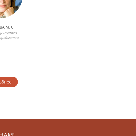
А М. С.
хранитель
предметов
обнее
НАМ!