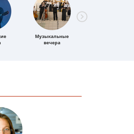
кие
Музыкальные
Лекции
а
вечера